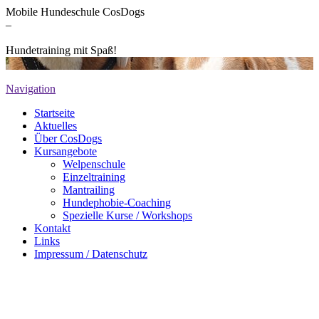
Mobile Hundeschule CosDogs
–
Hundetraining mit Spaß!
Navigation
Startseite
Aktuelles
Über CosDogs
Kursangebote
Welpenschule
Einzeltraining
Mantrailing
Hundephobie-Coaching
Spezielle Kurse / Workshops
Kontakt
Links
Impressum / Datenschutz