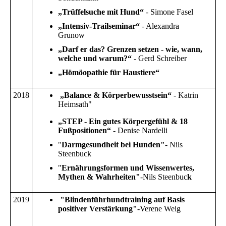
„Trüffelsuche mit Hund“
- Simone Fasel
„Intensiv-Trailseminar“
- Alexandra
Grunow
„Darf er das? Grenzen setzen - wie, wann,
welche und warum?“
- Gerd Schreiber
„Hömöopathie für Haustiere“
2018
„Balance & Körperbewusstsein“
- Katrin
Heimsath"
„STEP - Ein gutes Körpergefühl & 18
Fußpositionen“
- Denise Nardelli
"
Darmgesundheit bei Hunden"
- Nils
Steenbuck
"
Ernährungsformen und Wissenwertes,
Mythen & Wahrheiten"
-Nils Steenbuc
k
2019
"Blindenführhundtraining auf Basis
positiver Verstärkung"
-Verene Weig