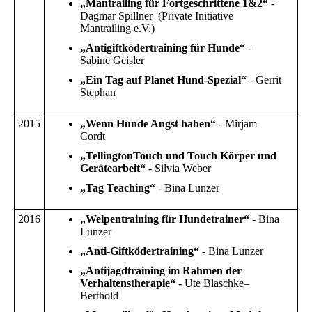
„Mantrailing für Fortgeschrittene 1&2“
-
Dagmar Spillner (Private Initiative
Mantrailing e.V.)
„Antigiftködertraining für Hunde“
-
Sabine Geisler
„Ein Tag auf Planet Hund-Spezial“
- Gerrit
Stephan
2015
„Wenn Hunde Angst haben“
- Mirjam
Cordt
„TellingtonTouch und Touch Körper und
Gerätearbeit“
- Silvia Weber
„Tag Teaching“
- Bina Lunzer
2016
„Welpentraining für Hundetrainer“
- Bina
Lunzer
„Anti-Giftködertraining“
- Bina Lunzer
„Antijagdtraining im Rahmen der
Verhaltenstherapie“
- Ute Blaschke–
Berthold