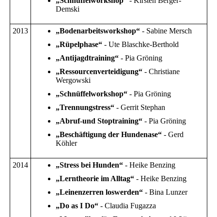
„Schnüffelworkshop“
- Kirsten Berger-
Demski
2013
„Bodenarbeitsworkshop“
- Sabine Mersch
„Rüpelphase“
- Ute Blaschke-Berthold
„Antijagdtraining“
- Pia Gröning
„Ressourcenverteidigung“
- Christiane
Wergowski
„Schnüffelworkshop“
- Pia Gröning
„Trennungstress“
- Gerrit Stephan
„Abruf-und Stoptraining“
- Pia Gröning
„Beschäftigung der Hundenase“
- Gerd
Köhler
2014
„Stress bei Hunden“
- Heike Benzing
„Lerntheorie im Alltag“
- Heike Benzing
„Leinenzerren loswerden“
- Bina Lunzer
„Do as I Do“
- Claudia Fugazza